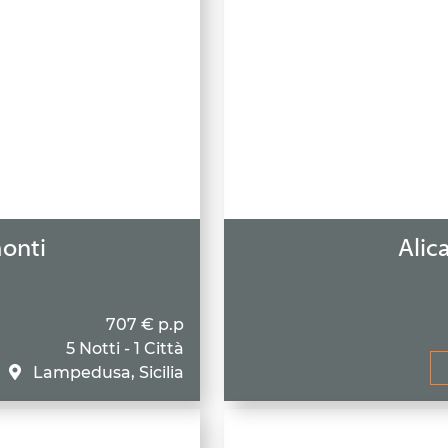
onti
Alica
707 € p.p
5 Notti - 1 Città
Lampedusa, Sicilia