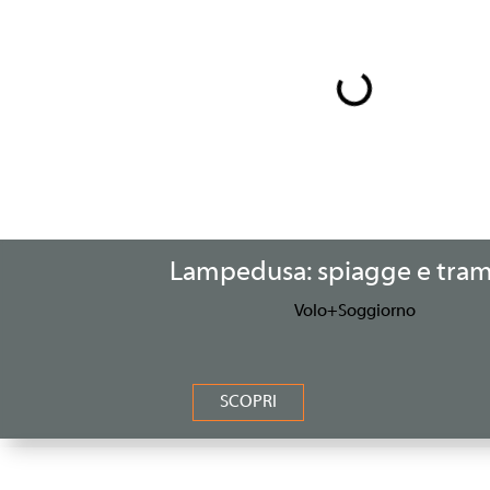
Lampedusa: spiagge e tram
Volo+Soggiorno
SCOPRI