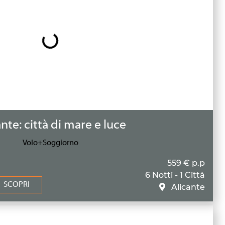
nte: città di mare e luce
Volo+Soggiorno
559 € p.p
6 Notti - 1 Città
SCOPRI
Alicante