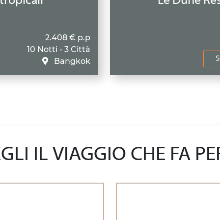
tropicali
Le Dune Res
2.408 € p.p
10 Notti - 3 Città
S
Bangkok
GLI IL VIAGGIO CHE FA PE