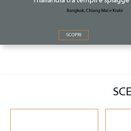
Thailandia tra templi e spiagge 
Bangkok, Chiang Mai e Krabi
SCOPRI
SCE