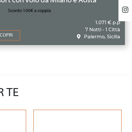
ort con volo da Milano e Aosta
Sconto 100€ a coppia
1.071 € p.p
7 Notti - 1 Città
COPRI
Palermo, Sicilia
R TE